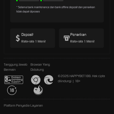
* Selama bank maintenance dan bank offline deposit dan penarikan
tidak dapat diproses
Deposit
Penarikan
Rata-rata 1 Menit
Rata-rata 1 Menit
Tanggung Jawab
Browser Yang
Bermain
Didukung
©2026 HAPPYBET188. Hak cipta
dilindungi | 18+
Platform Penyedia Layanan