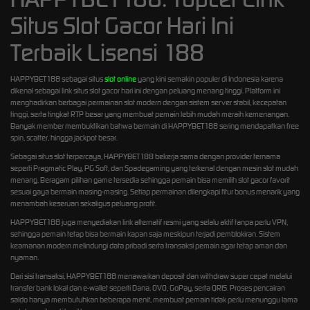
Situs Slot Gacor Hari Ini
Terbaik Lisensi 188
HAPPYBET188 sebagai situs
slot online
yang kini semakin populer di Indonesia karena
dikenal sebagai link situs slot gacor hari ini dengan peluang menang tinggi. Platform ini
menghadirkan berbagai permainan slot modern dengan sistem server stabil, kecepatan
tinggi, serta tingkat RTP besar yang membuat pemain lebih mudah meraih kemenangan.
Banyak member membuktikan bahwa bermain di HAPPYBET188 sering mendapatkan free
spin, scatter, hingga jackpot besar.
Sebagai situs slot terpercaya, HAPPYBET188 bekerja sama dengan provider ternama
seperti Pragmatic Play, PG Soft, dan Spadegaming yang terkenal dengan mesin slot mudah
menang. Beragam pilihan game tersedia sehingga pemain bisa memilih slot gacor favorit
sesuai gaya bermain masing-masing. Setiap permainan dilengkapi fitur bonus menarik yang
menambah keseruan sekaligus peluang profit.
HAPPYBET188 juga menyediakan link alternatif resmi yang selalu aktif tanpa perlu VPN,
sehingga pemain tetap bisa bermain kapan saja meskipun terjadi pemblokiran. Sistem
keamanan modern melindungi data pribadi serta transaksi pemain agar tetap aman dan
nyaman.
Dari sisi transaksi, HAPPYBET188 menawarkan deposit dan withdraw super cepat melalui
transfer bank lokal dan e-wallet seperti Dana, OVO, GoPay, serta QRIS. Proses pencairan
saldo hanya membutuhkan beberapa menit, membuat pemain tidak perlu menunggu lama