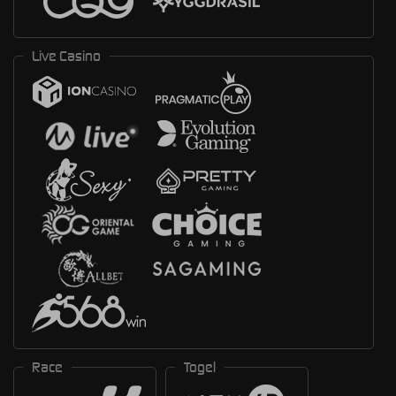
Live Casino
Race
Togel