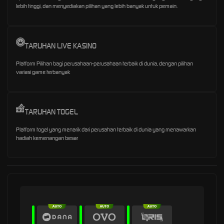
lebih tinggi, dan menyediakan pilihan yang lebih banyak untuk pemain.
TARUHAN LIVE KASINO
Platform Pilihan bagi perusahaan-perusahaan terbaik di dunia, dengan pilihan
variasi game terbanyak
TARUHAN TOGEL
Platform togel yang menarik dari perusahan terbaik di dunia yang menawarkan
hadiah kemenangan besar