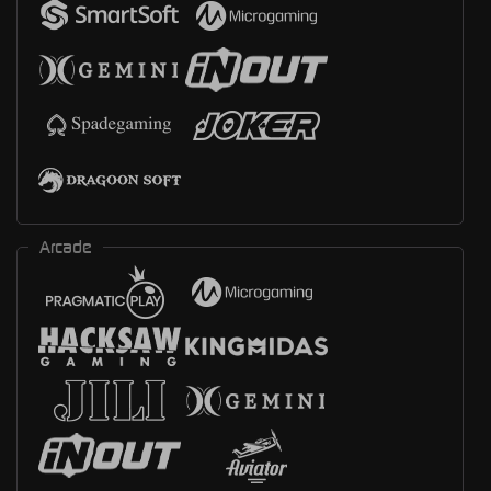
Arcade