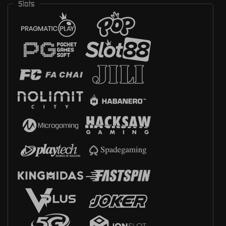
Slots