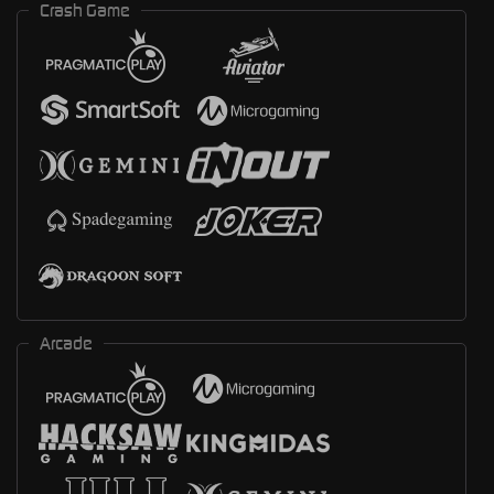
Crash Game
Arcade