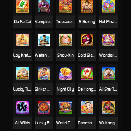
Da Fa Cai
Vampire Kiss
Treasure Pirate
5 Boxing
Hot Pinatas
Loy Krathong
Watah Master
Shou-Xin
Gold Stealer
Wonderland
Lucky Tigers
Striker WILD
Night City
Da Hong Zhong
All Star Team
All Wilds
Lucky Bats
World Cup Russia 2018
Ganesha Jr.
WuKong&Peaches