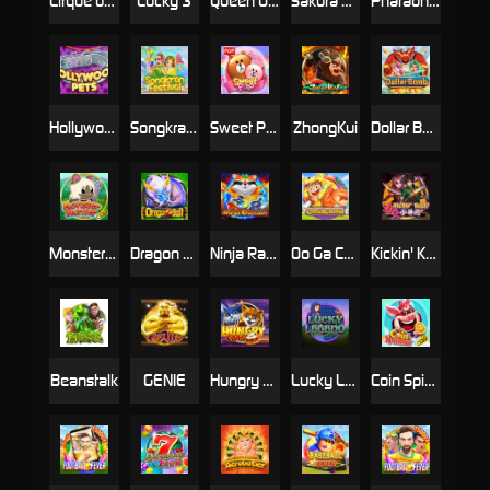
Cirque de fous
Lucky 3
Queen Of Dead
Sakura Legend
Pharaoh's Gold
Hollywood Pets
Songkran Festival
Sweet POP
ZhongKui
Dollar Bomb
Monster Hunter
Dragon Ball
Ninja Raccoon
Oo Ga Cha Ka
Kickin' Kash
Beanstalk
GENIE
Hungry Cats
Lucky Legend
Coin Spinner