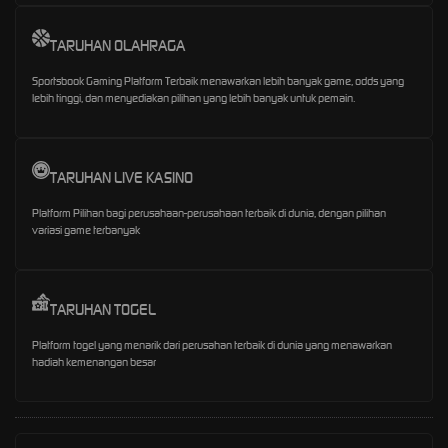
TARUHAN OLAHRAGA
Sportsbook Gaming Platform Terbaik menawarkan lebih banyak game, odds yang
lebih tinggi, dan menyediakan pilihan yang lebih banyak untuk pemain.
TARUHAN LIVE KASINO
Platform Pilihan bagi perusahaan-perusahaan terbaik di dunia, dengan pilihan
variasi game terbanyak
TARUHAN TOGEL
Platform togel yang menarik dari perusahan terbaik di dunia yang menawarkan
hadiah kemenangan besar