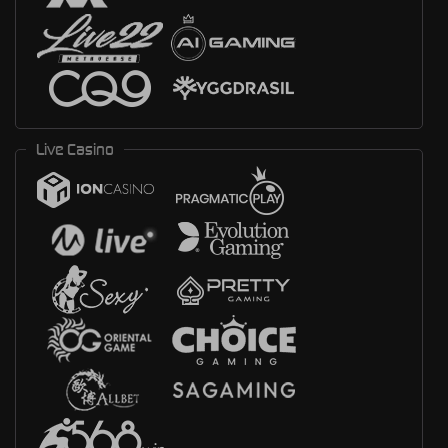
Live Casino