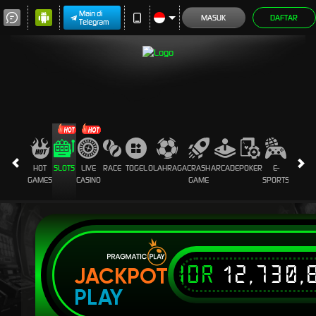
Main di
MASUK
DAFTAR
Telegram
HOT
SLOTS
LIVE
RACE
TOGEL
OLAHRAGA
CRASH
ARCADE
POKER
E-
SABUN
GAMES
CASINO
GAME
SPORTS
AYAM
IDR
12,730,
JACKPOT
PLAY