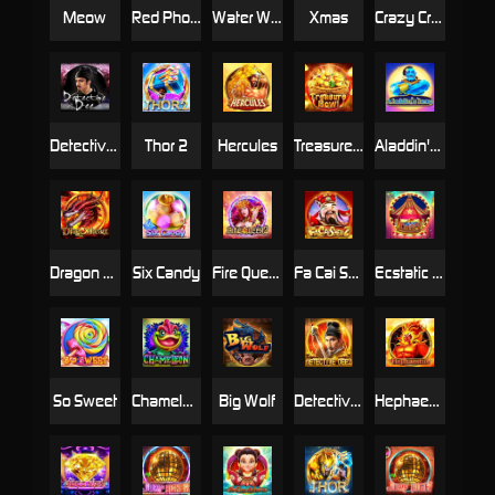
Meow
Red Phoenix
Water World
Xmas
Crazy Crazy 2
Detective Dee
Thor 2
Hercules
Treasure Bowl
Aladdin's lamp
Dragon Heart
Six Candy
Fire Queen2
Fa Cai Shen2
Ecstatic Circus
So Sweet
Chameleon
Big Wolf
Detective Dee 2
Hephaestus