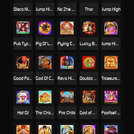
Disco Night
Jump Higher
Ne Zha Advent
Thor
Jump High
Pub Tycoon
Pig Of Luck
Flying Cai Shen
Lucky Boxes
Jump Higher Mobile
Good Fortune
God Of Chess
Rave High
Double Happiness
Treasure House
Hot DJ
The Chicken House
Fire Chibi
God of War M
Football Baby