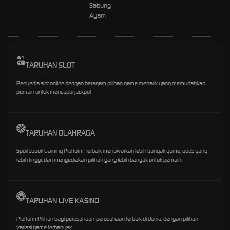
Sabung
Ayam
TARUHAN SLOT
Penyedia slot online dengan beragam pilihan game menarik yang memudahkan
pemain untuk mencapai jackpot
TARUHAN OLAHRAGA
Sportsbook Gaming Platform Terbaik menawarkan lebih banyak game, odds yang
lebih tinggi, dan menyediakan pilihan yang lebih banyak untuk pemain.
TARUHAN LIVE KASINO
Platform Pilihan bagi perusahaan-perusahaan terbaik di dunia, dengan pilihan
variasi game terbanyak