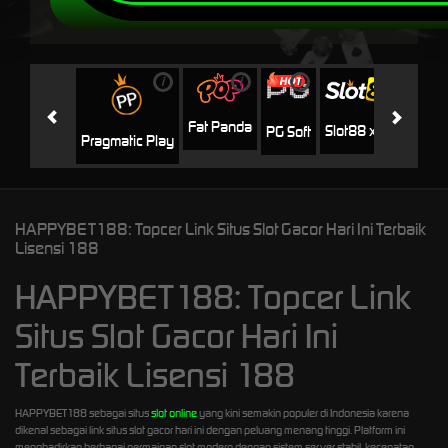
i
i
i
i
i
Facha
Fat Panda
Slot88 x PP
PG Soft
Pragmatic Play
HAPPYBET188: Topcer Link Situs Slot Gacor Hari Ini Terbaik
Lisensi 188
HAPPYBET188: Topcer Link
Situs Slot Gacor Hari Ini
Terbaik Lisensi 188
HAPPYBET188 sebagai situs
slot online
yang kini semakin populer di Indonesia karena
dikenal sebagai link situs slot gacor hari ini dengan peluang menang tinggi. Platform ini
menghadirkan berbagai permainan slot modern dengan sistem server stabil, kecepatan