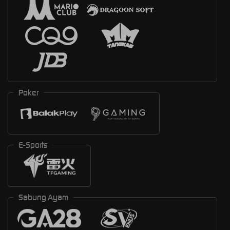
Poker
E-Sports
Sabung Ayam