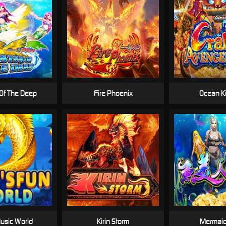
Of The Deep
Fire Phoenix
Ocean K
usic World
Kirin Storm
Mermaid