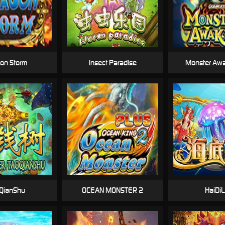
on Storm
Insect Paradise
Monster Awa
QianShu
OCEAN MONSTER 2
HaiDi