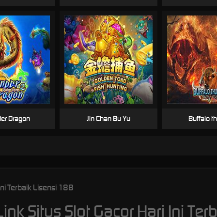
er Dragon
Jin Chan Bu Yu
Buffalo t
ni Terbaik Lisensi 188
k Situs Slot Gacor Hari Ini Ter