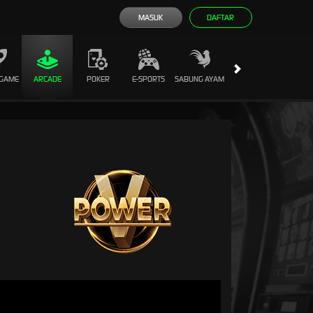
MASUK
DAFTAR
 GAME
ARCADE
POKER
E-SPORTS
SABUNG AYAM
PROMOSI