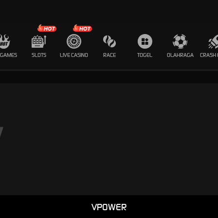
 GAMES
SLOTS
LIVE CASINO
RACE
TOGEL
OLAHRAGA
CRASH
VPOWER