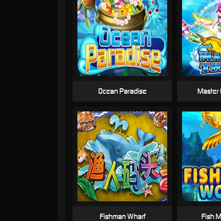
Ocean Paradise
Master 
Fishman Wharf
Fish M