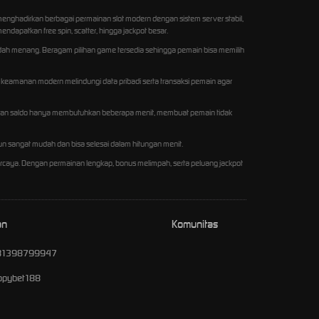
ni menghadirkan berbagai permainan slot modern dengan sistem server stabil,
patkan free spin, scatter, hingga jackpot besar.
udah menang. Beragam pilihan game tersedia sehingga pemain bisa memilih
m keamanan modern melindungi data pribadi serta transaksi pemain agar
ncairan saldo hanya membutuhkan beberapa menit, membuat pemain tidak
 sangat mudah dan bisa selesai dalam hitungan menit.
ercaya. Dengan permainan lengkap, bonus melimpah, serta peluang jackpot
an
Komunitas
81398799947
pybet188