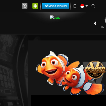
Main di Telegram
HOT