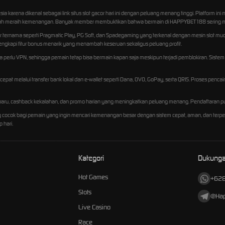
sia karena dikenal sebagai link situs slot gacor hari ini dengan peluang menang tinggi. Platform i
udah meraih kemenangan. Banyak member membuktikan bahwa bermain di HAPPYBET188 sering menda
r ternama seperti Pragmatic Play, PG Soft, dan Spadegaming yang terkenal dengan mesin slot m
lengkapi fitur bonus menarik yang menambah keseruan sekaligus peluang profit.
pa perlu VPN, sehingga pemain tetap bisa bermain kapan saja meskipun terjadi pemblokiran. Siste
cepat melalui transfer bank lokal dan e-wallet seperti Dana, OVO, GoPay, serta QRIS. Proses pe
aru, cashback kekalahan, dan promo harian yang meningkatkan peluang menang. Pendaftaran pun
g cocok bagi pemain yang ingin mencari kemenangan besar dengan sistem cepat, aman, dan terp
 hari.
Kategori
Dukung
Hot Games
+62
Slots
@Hap
Live Casino
Race