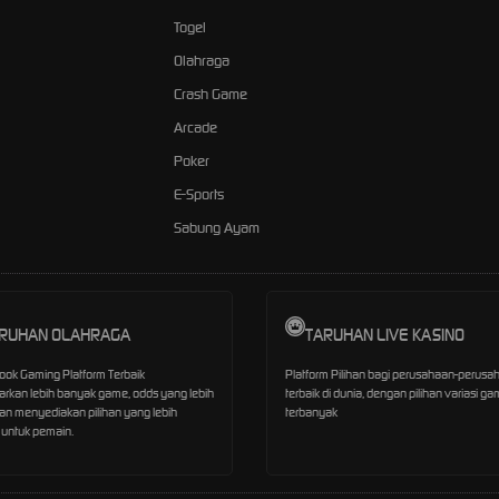
Togel
Olahraga
Crash Game
Arcade
Poker
E-Sports
Sabung Ayam
RUHAN OLAHRAGA
TARUHAN LIVE KASINO
ook Gaming Platform Terbaik
Platform Pilihan bagi perusahaan-perusa
kan lebih banyak game, odds yang lebih
terbaik di dunia, dengan pilihan variasi g
 dan menyediakan pilihan yang lebih
terbanyak
untuk pemain.