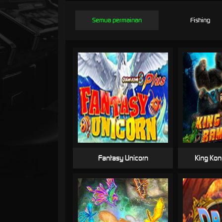
Semua permainan
Fishing
Fantasy Unicorn
King Ko