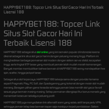
HAPPYBET188: Topcer Link Situs Slot Gacor Hari Ini Terbaik
Lisensi 188
HAPPYBET188: Topcer Link
Situs Slot Gacor Hari Ini
Terbaik Lisensi 188
HAPPYBET188 sebagai situs
slot online
yang kini semakin populer di Indonesia karena
dikenal sebagai link situs slot gacor hari ini dengan peluang menang tinggi. Platform ini
menghadirkan berbagai permainan slot modern dengan sistem server stabil, kecepatan
tinggi, serta tingkat RTP besar yang membuat pemain lebih mudah meraih kemenangan.
Banyak member membuktikan bahwa bermain di HAPPYBET188 sering mendapatkan free
spin, scatter, hingga jackpot besar.
Sebagai situs slot terpercaya, HAPPYBET188 bekerja sama dengan provider ternama
seperti Pragmatic Play, PG Soft, dan Spadegaming yang terkenal dengan mesin slot mudah
menang. Beragam pilihan game tersedia sehingga pemain bisa memilih slot gacor favorit
sesuai gaya bermain masing-masing. Setiap permainan dilengkapi fitur bonus menarik yang
menambah keseruan sekaligus peluang profit.
HAPPYBET188 juga menyediakan link alternatif resmi yang selalu aktif tanpa perlu VPN,
sehingga pemain tetap bisa bermain kapan saja meskipun terjadi pemblokiran. Sistem