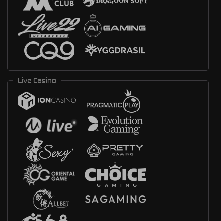
Live Casino