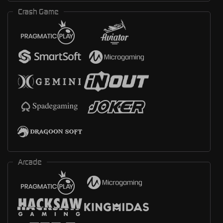
Crash Game
Arcade