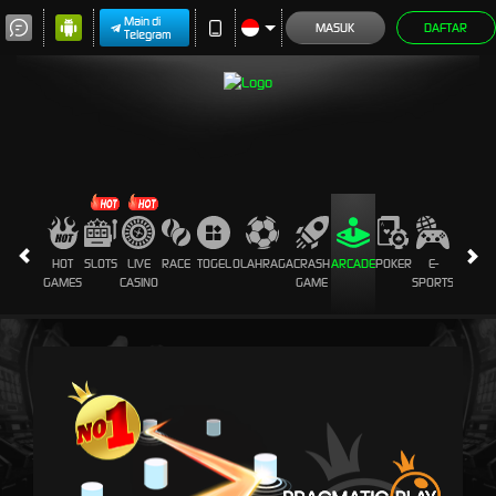
Main di
MASUK
DAFTAR
Telegram
HOT
SLOTS
LIVE
RACE
TOGEL
OLAHRAGA
CRASH
ARCADE
POKER
E-
SABUN
GAMES
CASINO
GAME
SPORTS
AYAM